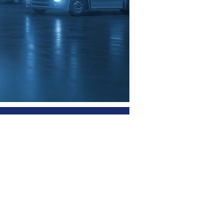
e
er sunuyoruz.
 Çözüm
 bu yana çeşitli
esi ile
rdık. 35. yılımızın
vatif bakış açısı