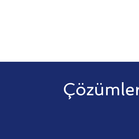
Çözümle
Çeşitli endüstride verdiğimiz h
ulaşabilirsiniz.