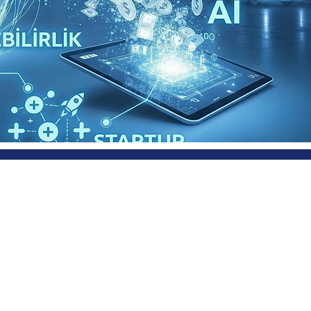
Sektörd
36.yıl!
1990 yılından beri yenilikçi çözüml
Otokod Teknoloji olarak, bağımsız
Sağlayıcısı olarak kurulduğumuzdan
sektörlerde birçok izlenebilirlik proj
müşterilerilerimizin verimliliğini arttı
getirdiği tecrübe ve her zamanki ino
ile yanınızdayız.