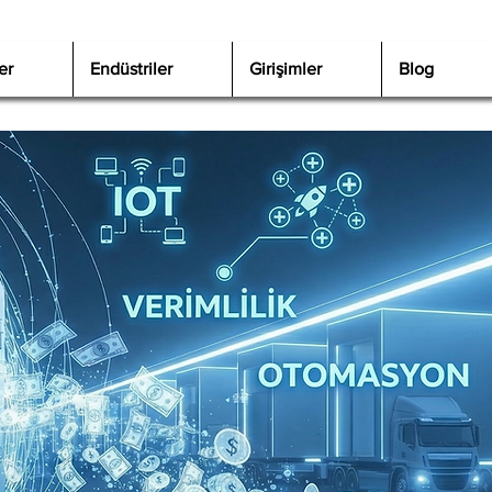
er
Endüstriler
Girişimler
Blog