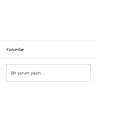
Yorumlar
Bir yorum yazın...
LMS ürünümüzün HEY-Hatay
Erken Yakala! modülü
Bize Ulaşın
Name
*